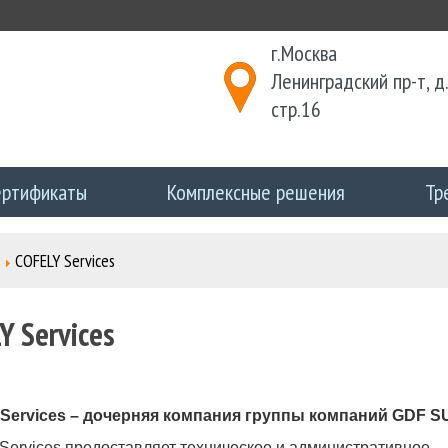
г.Москва
Ленинградский пр-т, д.
стр.16
ертификаты
Комплексные решения
Тр
COFELY Services
Y Services
Services – дочерняя компания группы компаний GDF S
ervices предоставляет техническое и административное