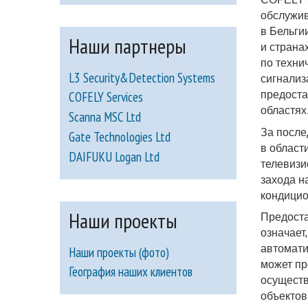
обслужив
в Бельги
Наши партнеры
и страна
по техни
L3 Security&Detection Systems
сигнализ
предоста
COFELY Services
областях
Scanna MSC Ltd
За после
Gate Technologies Ltd
в област
DAIFUKU Logan Ltd
телевизи
захода н
кондицио
Наши проекты
Предоста
означает
автомати
Наши проекты (фото)
может пр
География наших клиентов
осущест
объектов