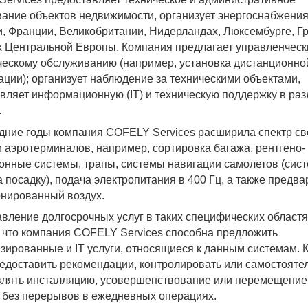
ание объектов недвижимости, организует энергоснабжени
и, Франции, Великобритании, Нидерландах, Люксембурге, Г
х Центральной Европы. Компания предлагает управленческ
ческому обслуживанию (например, установка дистанционно
ации); организует наблюдение за техническими объектами,
вляет информационную (IT) и техническую поддержку в ра
.
дние годы компания COFELY Services расширила спектр св
и аэротерминалов, например, сортировка багажа, рентгено-
онные системы, трапы, системы навигации самолетов (сис
а посадку), подача электропитания в 400 Гц, а также предв
нированный воздух.
вление долгосрочных услуг в таких специфических област
, что компания COFELY Services способна предложить
зированные и IT услуги, относящиеся к данным системам.
едоставить рекомендации, контролировать или самостояте
влять инсталляцию, усовершенствование или перемещение
 без перерывов в ежедневных операциях.