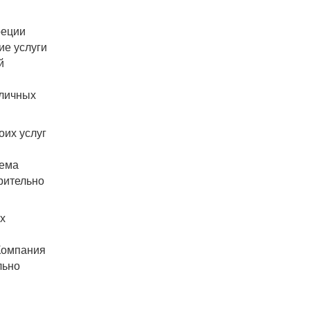
я
реции
ие услуги
й
зличных
оих услуг
тема
арительно
ях
 Компания
льно